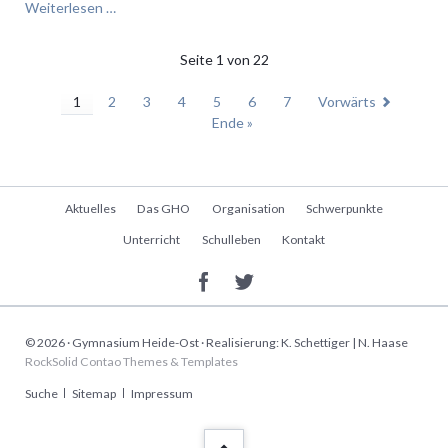
Das
Weiterlesen …
FranceMobil
zu
Seite 1 von 22
Besuch
am
1
2
3
4
5
6
7
Vorwärts
Gymnasium
Ende »
Heide-
Ost
Navigation
Aktuelles
Das GHO
Organisation
Schwerpunkte
überspringen
Unterricht
Schulleben
Kontakt
© 2026 · Gymnasium Heide-Ost · Realisierung: K. Schettiger | N. Haase
RockSolid Contao Themes & Templates
Navigation
Suche
Sitemap
Impressum
überspringen