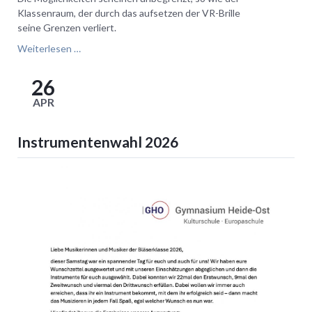
Klassenraum, der durch das aufsetzen der VR-Brille
seine Grenzen verliert.
Förderverein
Weiterlesen …
ermöglich
die
26
Anschaffung
APR
einer
ersten
VR-
Instrumentenwahl 2026
Brille