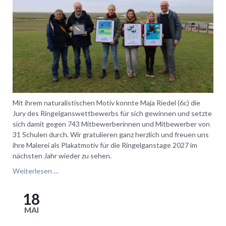
Mit ihrem naturalistischen Motiv konnte Maja Riedel (6c) die
Jury des Ringelganswettbewerbs für sich gewinnen und setzte
sich damit gegen 743 Mitbewerberinnen und Mitbewerber von
31 Schulen durch. Wir gratulieren ganz herzlich und freuen uns
ihre Malerei als Plakatmotiv für die Ringelganstage 2027 im
nächsten Jahr wieder zu sehen.
1.
Weiterlesen …
Platz
beim
18
diesjährigen
MAI
Malwettbewerb!