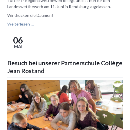
TüftelEi - Regionalwettbeweb belegt und ist nun für den
Landeswettbewerb am 11. Juni in Rendsburg zugelassen.
Wir drücken die Daumen!
Platz
Weiterlesen …
1
beim
06
TüftelEi
MAI
Regionalwettbewerb
Besuch bei unserer Partnerschule Collège
Jean Rostand