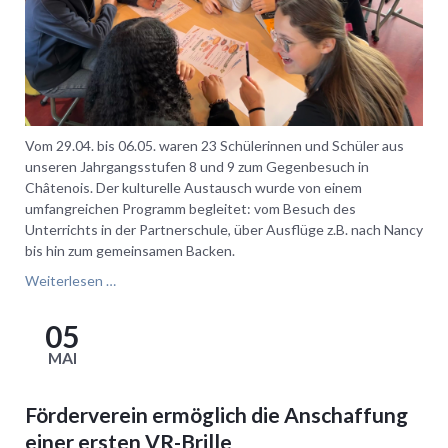
Vom 29.04. bis 06.05. waren 23 Schülerinnen und Schüler aus
unseren Jahrgangsstufen 8 und 9 zum Gegenbesuch in
Châtenois. Der kulturelle Austausch wurde von einem
umfangreichen Programm begleitet: vom Besuch des
Unterrichts in der Partnerschule, über Ausflüge z.B. nach Nancy
bis hin zum gemeinsamen Backen.
Besuch
Weiterlesen …
bei
unserer
05
Partnerschule
MAI
Collège
Jean
Rostand
Förderverein ermöglich die Anschaffung
einer ersten VR-Brille