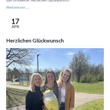
zum Schulleiter. Herzlichen Glückwunsch!
Jetzt
Weiterlesen …
ist
es
17
offiziell!
APR
Herzlichen Glückwunsch