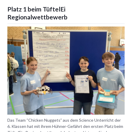
Fertigstellung
ist
Platz 1 beim TüftelEi
gemacht!
Regionalwettbewerb
Das Team “Chicken Nuggets” aus dem Science Unterricht der
6. Klassen hat mit ihrem Hühner-Gefährt den ersten Platz beim