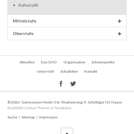
Kulturcafé
Mittelstufe
Oberstufe
Navigation
Aktuelles
Das GHO
Organisation
Schwerpunkte
überspringen
Unterricht
Schulleben
Kontakt
© 2026 · Gymnasium Heide-Ost · Realisierung: K. Schettiger | N. Haase
RockSolid Contao Themes & Templates
Navigation
Suche
Sitemap
Impressum
überspringen