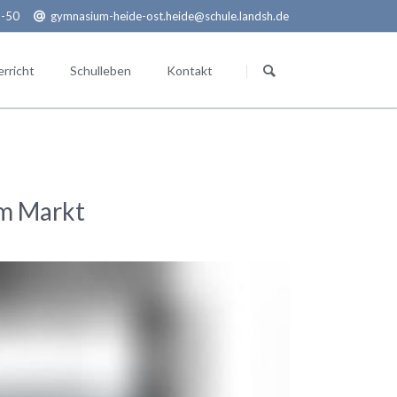
6-50
gymnasium-heide-ost.heide@schule.landsh.de
Navigation
überspringen
rricht
Schulleben
Kontakt
Erasmus+
Paredes de Coura
em Markt